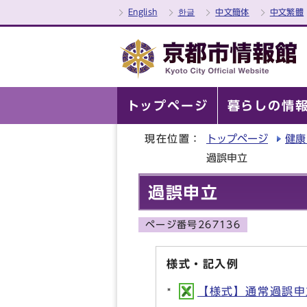
English
한글
中文簡体
中文繁體
トップページ
暮らしの情
現在位置：
トップページ
健康
過誤申立
過誤申立
ページ番号267136
様式・記入例
【様式】通常過誤申立書