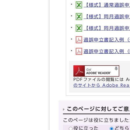
【様式】通常過誤申立書
【様式】同月過誤申立書
【様式】同月過誤申立書
過誤申立書記入例（通常
過誤申立書記入例（同月
PDFファイルの閲覧には A
のサイトから Adobe R
このページに対してご意
このページは役に立ちました
役に立った
どちら