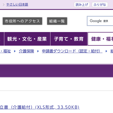
やさしい日本語
読み上げ
ふりがな
市役所へのアクセス
組織一覧
報
観光・文化・産業
子育て・教育
健康・福
・福祉
介護保険
申請書ダウンロード（認定・給付）
（介護給付）(XLS形式, 33.50KB)