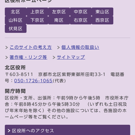
区役所ホームページ
北区
上京区
左京区
中京区
東山区
山科区
下京区
南区
右京区
西京区
伏見区
このサイトの考え方
個人情報の取扱い
著作権・リンク等
サイトマップ
北区役所
〒603-8511 京都市北区紫野東御所田町33-1 電話番
号：
050-1726-1065
(代表)
開庁時間
区役所・支所、出張所：午前9時から午後5時 市役所本庁
舎：午前8時45分から午後5時30分 （いずれも土日祝及
び年末年始を除く）その他の施設については、各施設のホ
ームページ等をご覧ください。
区役所へのアクセス