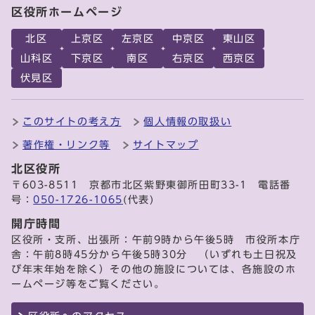
区役所ホームページ
北区
上京区
左京区
中京区
東山区
山科区
下京区
南区
右京区
西京区
伏見区
このサイトの考え方
個人情報の取扱い
著作権・リンク等
サイトマップ
北区役所
〒603-8511 京都市北区紫野東御所田町33-1 電話番
号：
050-1726-1065
(代表)
開庁時間
区役所・支所、出張所：午前9時から午後5時 市役所本庁
舎：午前8時45分から午後5時30分 （いずれも土日祝及
び年末年始を除く）その他の施設については、各施設のホ
ームページ等をご覧ください。