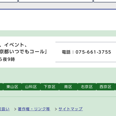
、イベント、
京都いつでもコール」
電話：075-661-3755
ら夜9時
東山区
山科区
下京区
南区
右京区
西京区
取扱い
著作権・リンク等
サイトマップ