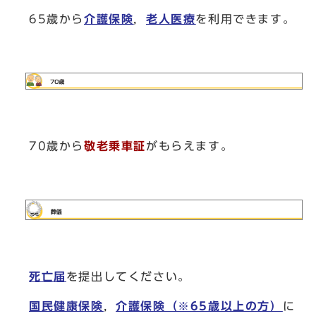
65歳から
介護保険
，
老人医療
を利用できます。
70歳から
敬老乗車証
がもらえます。
死亡届
を提出してください。
国民健康保険
，
介護保険（※65歳以上の方）
に