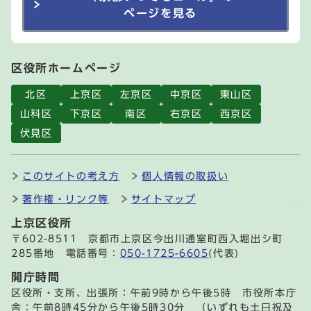
ページを見る
区役所ホームページ
北区
上京区
左京区
中京区
東山区
山科区
下京区
南区
右京区
西京区
伏見区
このサイトの考え方
個人情報の取扱い
著作権・リンク等
サイトマップ
上京区役所
〒602-8511 京都市上京区今出川通室町西入堀出シ町
285番地 電話番号：
050-1725-6605
(代表)
開庁時間
区役所・支所、出張所：午前9時から午後5時 市役所本庁
舎：午前8時45分から午後5時30分 （いずれも土日祝及