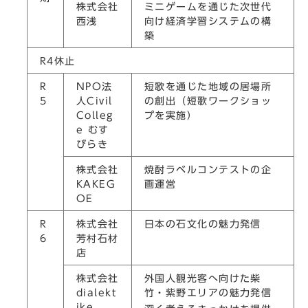
株式会社
ミニゲームを通じた次世代
西浅
向け経済学習システムの構
築
R4休止
R
NPO法
短歌を通じた地域の居場所
5
人Civil
の創出（短歌ワークショッ
Colleg
プを実施）
e むす
びらき
株式会社
焼酎ラベルコンテストの企
KAKEG
画運営
OE
R
株式会社
日本の石文化の魅力発信
6
芳村石材
店
株式会社
外国人観光客へ向けた柴
dialekt
竹・紫野エリアの魅力発信
ike