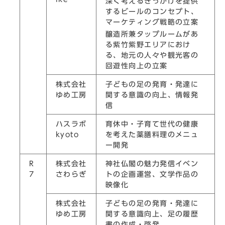
深く考えるきっかけを提供
するビールのコンセプト、
マーケティング戦略の立案
醸造所兼タップルームがあ
る紫竹紫野エリアにおけ
る、地元の人々や観光客の
回遊性向上の立案
株式会社
子どもの足の発育・発達に
ゆめ工房
関する意識の向上、情報発
信
ハスラボ
育休中・子育て世代の健康
kyoto
を考えた薬膳料理のメニュ
ー開発
R
株式会社
神社仏閣の魅力発信イベン
7
さわらぎ
トの企画運営、文学作品の
映像化
株式会社
子どもの足の発育・発達に
ゆめ工房
関する意識向上、足の履歴
書の作成・啓発