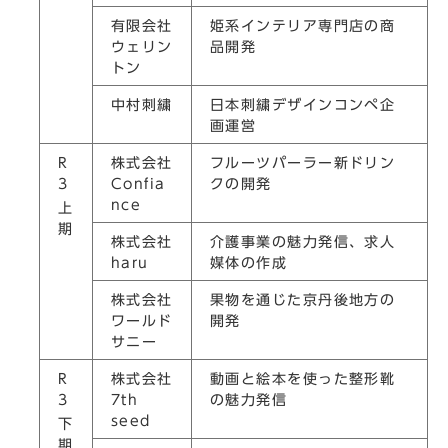
有限会社
姫系インテリア専門店の商
ウェリン
品開発
トン
中村刺繍
日本刺繍デザインコンペ企
画運営
R
株式会社
フルーツパーラー新ドリン
3
Confia
クの開発
nce
上
期
株式会社
介護事業の魅力発信、求人
haru
媒体の作成
株式会社
果物を通じた京丹後地方の
ワールド
開発
サニー
R
株式会社
動画と絵本を使った整形靴
3
7th
の魅力発信
seed
下
期