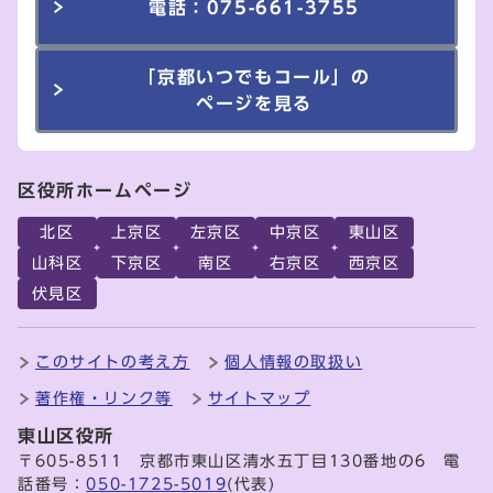
電話：075-661-3755
「京都いつでもコール」の
ページを見る
区役所ホームページ
北区
上京区
左京区
中京区
東山区
山科区
下京区
南区
右京区
西京区
伏見区
このサイトの考え方
個人情報の取扱い
著作権・リンク等
サイトマップ
東山区役所
〒605-8511 京都市東山区清水五丁目130番地の6 電
話番号：
050-1725-5019
(代表)