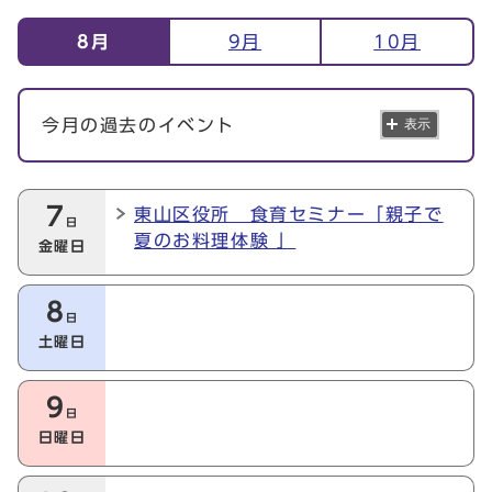
イベント情報
8月
9月
10月
今月の過去のイベント
表示
今月の本日以降のイベント
7
東山区役所 食育セミナー「親子で
日
夏のお料理体験 」
金曜日
8
日
土曜日
9
日
日曜日