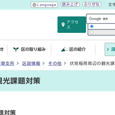
読み上げ
ふりがな
Language
文
アクセ
サイト内検索
ス
き
区の取り組み
区の紹介
深草支所
区政情報
その他
伏見稲荷周辺の観光課
観光課題対策
題対策