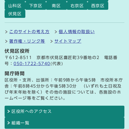
山科区
下京区
南区
右京区
西京区
伏見区
このサイトの考え方
個人情報の取扱い
著作権・リンク等
サイトマップ
伏見区役所
〒612-8511 京都市伏見区鷹匠町39番地の2 電話番
号：
050-1722-5740
(代表)
開庁時間
区役所・支所、出張所：午前9時から午後5時 市役所本庁
舎：午前8時45分から午後5時30分 （いずれも土日祝及
び年末年始を除く）その他の施設については、各施設のホ
ームページ等をご覧ください。
区役所へのアクセス
組織一覧