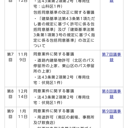
回
12日
録
・法43条第2項第2号（専用住
宅：山科区1件）
包括同意基準の改正に関する審議
・「建築基準法第43条第1項ただ
し書の規定に基づく許可に係る包
括同意基準」及び「建築基準法第
3条第1項第3号の規定に基づく指
定に係る包括同意基準」の改正に
ついて
同意案件に関する審議
第7
11月
第7回議事
回
9日
録
・道路内建築物許可（北区のバス
停留所の上家、東山区のバス停留
所の上家）
・法43条第2項第2号（専用住
宅：伏見区1件）
同意案件に関する審議
第8
12月
第8回議事
回
14日
録
・法43条第2項第2号（専用住
宅：伏見区1件）
同意案件に関する審議
第9
1月
第9回議事
回
11日
録
・用途許可（南区の劇場、事務所
及び飲食店）