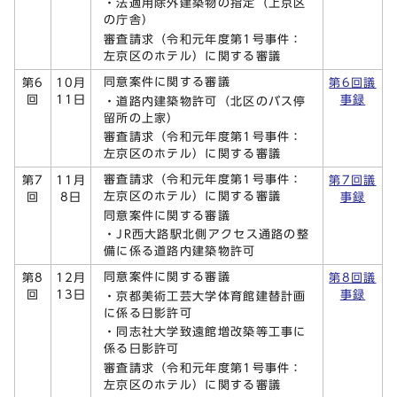
・法適用除外建築物の指定（上京区
の庁舎）
審査請求（令和元年度第1号事件：
左京区のホテル）に関する審議
同意案件に関する審議
第6
10月
第6回議
回
11日
事録
・道路内建築物許可（北区のバス停
留所の上家）
審査請求（令和元年度第1号事件：
左京区のホテル）に関する審議
審査請求（令和元年度第1号事件：
第7
11月
第7回議
左京区のホテル）に関する審議
回
8日
事録
同意案件に関する審議
・JR西大路駅北側アクセス通路の整
備に係る道路内建築物許可
同意案件に関する審議
第8
12月
第8回議
回
13日
事録
・京都美術工芸大学体育館建替計画
に係る日影許可
・同志社大学致遠館増改築等工事に
係る日影許可
審査請求（令和元年度第1号事件：
左京区のホテル）に関する審議