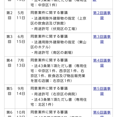
・法43条第1項ただし書（専用住
宅：中京区1件）
同意案件に関する審議
第2
5月
第2回議事
回
11日
録
・法適用除外建築物の指定（上京
区の飲食店及び旅館）
・用途許可（伏見区の工場）
同意案件に関する審議
第3
6月
第3回議事
回
15日
録
・法適用除外建築物の指定（東山
区のホテル）
・用途許可（南区の劇場）
同意案件に関する審議
第4
7月
第4回議事
回
13日
録
・法43条第1項ただし書（専用住
宅：中京区1件、西京区1件、右
京区1件、飲食店及び物品販売業
を営む店舗：右京区1件）
同意案件に関する審議
第5
9月
第5回議事
回
14日
録
・用途許可（右京区の病院）
・法43条第1項ただし書（専用住
宅：北区1件）
同意案件に関する審議
第6
10月
第6回議事