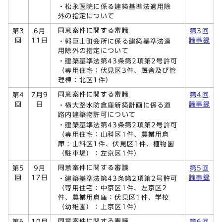
・松永医院に係る建築基準法適用除
外の指定について
同意案件に関する審議
第3
6月
第3回
回
11日
議事録
・郭巨山町会所に係る建築基準法適
用除外の指定について
・建築基準法第43条第2項第2号許可
（専用住宅：伏見区3件、厩舎及び管
理棟：北区1件）
同意案件に関する審議
第4
7月9
第4回
回
日
議事録
・横大路水防倉庫新築計画に係る道
路内建築物許可について
・建築基準法第43条第2項第2号許可
（専用住宅：山科区1件、農業用倉
庫：山科区1件、伏見区1件、植物園
（駐車場）：左京区1件）
同意案件に関する審議
第5
9月
第5回
回
17日
議事録
・建築基準法第43条第2項第2号許可
（専用住宅：中京区1件、左京区2
件、農業用倉庫：伏見区1件、学校
（幼稚園）：上京区1件）
同意案件に関する審議
第6
10月
第6回