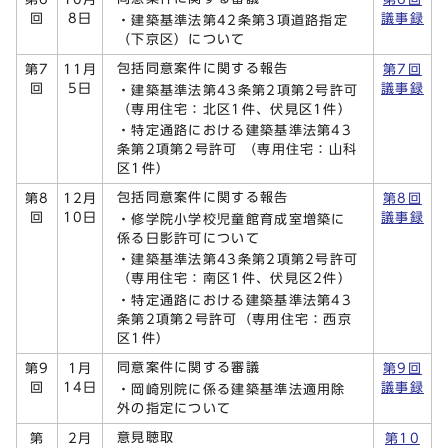
回
8日
議事録
・建築基準法第42条第3項道路指定
（下京区）について
包括同意案件に関する報告
第7
11月
第7回
回
5日
議事録
・建築基準法第43条第2項第2号許可
（専用住宅：北区1件、伏見区1件）
・特定通路における建築基準法第43
条第2項第2号許可 （専用住宅：山科
区1件）
包括同意案件に関する報告
第8
12月
第8回
回
10日
議事録
・修学院小学校児童館育成室増築に
係る日影許可について
・建築基準法第43条第2項第2号許可
（専用住宅：南区1件、伏見区2件）
・特定通路における建築基準法第43
条第2項第2号許可（専用住宅：西京
区1件）
同意案件に関する審議
第9
1月
第9回
回
14日
議事録
・岡崎別院に係る建築基準法適用除
外の指定について
意見聴取
第
2月
第10