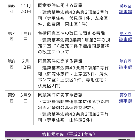
同意案件に関する審議
第6
11月
第6回
回
20日
議事録
・建築基準法第43条第2項第2号許
可（専用住宅：伏見区1件、左京区1
件、飲食店：東山区1件）
包括同意基準の改正に関する審議
第7
1月8
第7回
回
日
議事録
・建築基準法第3条第1項第3号の規
定に基づく指定に係る包括同意基準
の改正について
同意案件に関する審議
第8
2月
第8回
回
12日
議事録
・建築基準法第43条第2項第2号許
可（御苑休憩所：上京区3件、消火
ポンプ室：上京区1件、専用住宅：
伏見区2件）
同意案件に関する審議
第9
3月9
第9回
回
日
議事録
・京都桂病院整備事業に係る京都市
斜面地条例の高低差制限許可
・建築基準法第43条第2項第2号許
可（専用住宅：山科区2件）
令和元年度（平成31年度）