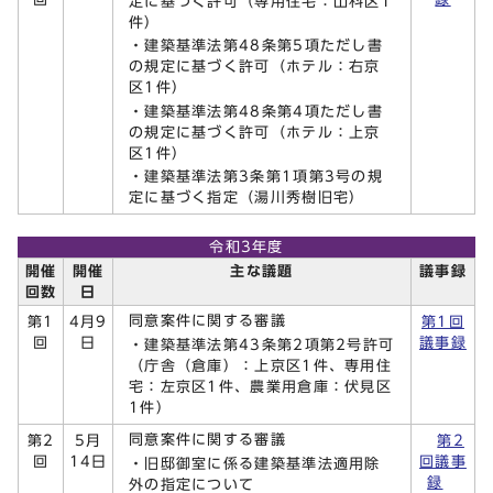
定に基づく許可（専用住宅：山科区1
件）
・建築基準法第48条第5項ただし書
の規定に基づく許可（ホテル：右京
区1件）
・建築基準法第48条第4項ただし書
の規定に基づく許可（ホテル：上京
区1件）
・建築基準法第3条第1項第3号の規
定に基づく指定（湯川秀樹旧宅）
令和3年度
開催
開催
主な議題
議事録
回数
日
同意案件に関する審議
第1
4月9
第1回
回
日
議事録
・建築基準法第43条第2項第2号許可
（庁舎（倉庫）：上京区1件、専用住
宅：左京区1件、農業用倉庫：伏見区
1件）
同意案件に関する審議
第2
5月
第2
回
14日
回議事
・旧邸御室に係る建築基準法適用除
録
外の指定について