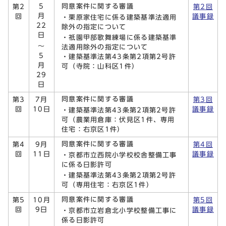
5
同意案件に関する審議
第2
第2回
月
回
議事録
・栗原家住宅に係る建築基準法適用
22
除外の指定について
日
・祇園甲部歌舞練場に係る建築基準
～
法適用除外の指定について
5
・建築基準法第43条第2項第2号許
月
可（寺院：山科区1件）
29
日
同意案件に関する審議
第3
7月
第3回
回
10日
議事録
・建築基準法第43条第2項第2号許
可（農業用倉庫：伏見区1件、専用
住宅：右京区1件）
同意案件に関する審議
第4
9月
第4回
回
11日
議事録
・京都市立西院小学校校舎整備工事
に係る日影許可
・建築基準法第43条第2項第2号許
可（専用住宅：右京区1件）
同意案件に関する審議
第5
10月
第5回
回
9日
議事録
・京都市立岩倉北小学校整備工事に
係る日影許可