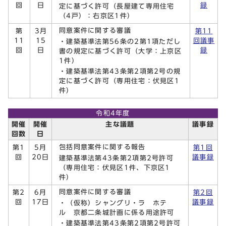
回
日
録
定に基づく許可（長屋建て専用住宅
（4戸）：右京区1件）
同意案件に関する審議
第
3月
第11
11
15
回議事
・建築基準法第56条の2第1項ただし
回
日
録
書の規定に基づく許可（大学：上京区
1件）
・建築基準法第43条第2項第2号の規
定に基づく許可（専用住宅：伏見区1
件）
令和4年度
開催
開催
主な議題
議事録
回数
日
包括同意案件に関する報告
第1
5月
第1回
回
20日
議事録
建築基準法第43条第2項第2号許可
（専用住宅：伏見区1件、下京区1
件）
同意案件に関する審議
第2
6月
第2回
回
17日
議事録
・（仮称）シャングリ・ラ ホテ
ル 京都二条城計画に係る用途許可
・建築基準法第43条第2項第2号許可