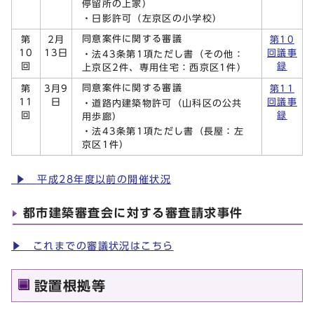
停留所の上家）
・日影許可（左京区の小学校）
同意案件に関する審議
第
2月
第10
10
13日
回議事
・法43条第1項ただし書（その他：
回
録
上京区2件、専用住宅：西京区1件）
同意案件に関する審議
第
3月9
第11
11
日
回議事
・道路内建築物許可（山科区の公共
回
録
用歩廊）
・法43条第1項ただし書（長屋：左
京区1件）
▶ 平成28年度以前の開催状況
都市建築審査会に対する審査請求事件
▶ これまでの審議状況はこちら
設置根拠等