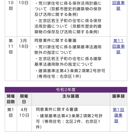
10
10日
回議事
・荒川家住宅に係る保存活用計画に
回
録
ついて（京都市歴史的建築物の保存
及び活用に関する条例）
・左京区若王子町の住宅に係る保存
活用計画について（京都市歴史的建
築物の保存及び活用に関する条例）
同意案件に関する審議
第
3月
第11
11
18日
回議事
・荒川家住宅に係る建築基準法適用
回
録
除外の指定について
・左京区若王子町の住宅に係る建築
基準法適用除外の指定について
・建築基準法第43条第2項第2号許可
（専用住宅：右京区1件）
令和2年度
開催
開催
主な議題
議事録
回数
日
同意案件に関する審議
第1
4月
第1回
回
10日
議事
・建築基準法第43条第2項第2号許
録
可（専用住宅：北区2件、右京区1
件）