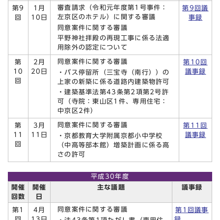
審査請求（令和元年度第1号事件：
第9
1月
第9回議
左京区のホテル）に関する審議
回
10日
事録
同意案件に関する審議
平野神社拝殿の再現工事に係る法適
用除外の認定について
同意案件に関する審議
第
2月
第10回
10
20日
議事録
・バス停留所（三宝寺（南行））の
回
上家の新築に係る道路内建築物許可
・建築基準法第43条第2項第2号許
可（寺院：東山区1件、専用住宅：
中京区2件）
同意案件に関する審議
第
3月
第11回
11
11日
議事録
・京都教育大学附属京都小中学校
回
（中高等部本館）増築計画に係る高
さの許可
平成30年度
開催
開催
主な議題
議事録
回数
日
同意案件に関する審議
第1
4月
第1回議事
回
13日
録