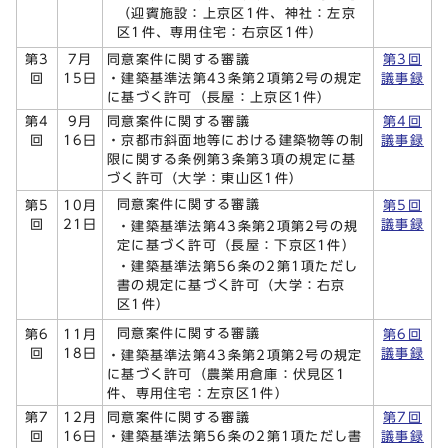
（迎賓施設：上京区1件、神社：左京
区1件、専用住宅：右京区1件）
第3
7月
同意案件に関する審議
第3回
回
15日
・建築基準法第43条第2項第2号の規定
議事録
に基づく許可（長屋：上京区1件）
第4
9月
同意案件に関する審議
第4回
回
16日
・京都市斜面地等における建築物等の制
議事録
限に関する条例第3条第3項の規定に基
づく許可（大学：東山区1件）
同意案件に関する審議
第5
10月
第5回
回
21日
議事録
・建築基準法第43条第2項第2号の規
定に基づく許可（長屋：下京区1件）
・建築基準法第56条の2第1項ただし
書の規定に基づく許可（大学：右京
区1件）
同意案件に関する審議
第6
11月
第6回
回
18日
議事録
・建築基準法第43条第2項第2号の規定
に基づく許可（農業用倉庫：伏見区1
件、専用住宅：左京区1件）
第7
12月
同意案件に関する審議
第7回
回
16日
・建築基準法第56条の2第1項ただし書
議事録