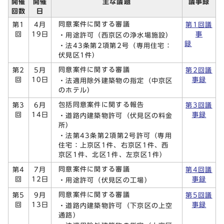
開催
開催
主な議題
議事録
回数
日
同意案件に関する審議
第1
4月
第1回議
回
19日
事
・用途許可（西京区の浄水場施設）
録
・法43条第2項第2号（専用住宅：
伏見区1件）
同意案件に関する審議
第2
5月
第2回議
回
10日
事録
・法適用除外建築物の指定（中京区
のホテル）
包括同意案件に関する報告
第3
6月
第3回議
回
14日
事録
・道路内建築物許可（伏見区の料金
所）
・法第43条第2項第2号許可（専用
住宅：上京区1件、右京区1件、西
京区1件、北区1件、左京区1件）
同意案件に関する審議
第4
7月
第4回議
回
12日
事録
・用途許可（伏見区の工場）
同意案件に関する審議
第5
9月
第5回議
回
13日
事録
・道路内建築物許可（下京区の上空
通路）