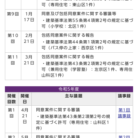
可（専用住宅：東山区1件）
同意及び包括同意案件に関する審議等
第9回
1月
17日
・建築基準法第55条第4項第2号の規定に基づ
可（小学校：北区1件）
包括同意案件に関する報告
第10
2月
回
21日
・建築基準法第44条第1項第2号の規定に基づ
可（バス停の上家：西京区1件）
包括同意案件に関する報告
第11
3月
回
21日
・建築基準法第43条第2項第2号の規定に基づ
可（兼用住宅（学習塾）：左京区1件、専用住宅
山科区1件）
令和5年度
開催
開催
主な議題
議事録
回数
日
同意案件に関する審議
第1
4月
第1回
回
21
議事録
・建築基準法第43条第2項第2号の規
日
定に基づく許可（専用住宅：山科区1
件）
同意案件に関する審議
第2
5月
第2回