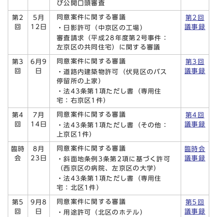
び公開口頭審査
同意案件に関する審議
第2
5月
第2回
回
12日
議事録
・日影許可（中京区の工場）
審査請求（平成28年度第2号事件：
左京区の共同住宅）に関する審議
同意案件に関する審議
第3
6月9
第3回
回
日
議事録
・道路内建築物許可（伏見区のバス
停留所の上家）
・法43条第1項ただし書（専用住
宅：右京区1件）
同意案件に関する審議
第4
7月
第4回
回
14日
議事録
・法43条第1項ただし書（その他：
上京区1件）
同意案件に関する審議
臨時
8月
臨時会
会
23日
議事録
・斜面地条例3条第2項に基づく許可
（西京区の病院、左京区の大学）
・法43条第1項ただし書（専用住
宅：北区1件）
同意案件に関する審議
第5
9月8
第5回
回
日
議事録
・用途許可（北区のホテル）