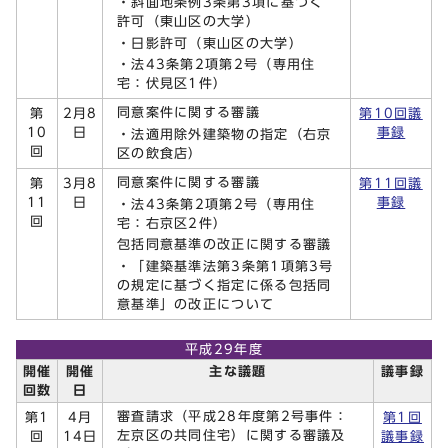
・斜面地条例3条第3項に基づく
許可（東山区の大学）
・日影許可（東山区の大学）
・法43条第2項第2号（専用住
宅：伏見区1件）
同意案件に関する審議
第
2月8
第10回議
10
日
事録
・法適用除外建築物の指定（右京
回
区の飲食店）
同意案件に関する審議
第
3月8
第11回議
11
日
事録
・法43条第2項第2号（専用住
回
宅：右京区2件）
包括同意基準の改正に関する審議
・「建築基準法第3条第1項第3号
の規定に基づく指定に係る包括同
意基準」の改正について
平成29年度
開催
開催
主な議題
議事録
回数
日
審査請求（平成28年度第2号事件：
第1
4月
第1回
左京区の共同住宅）に関する審議及
回
14日
議事録