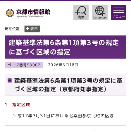
toggle
navigat
メニュー
現在位置：
表示
建築基準法第6条第1項第3号の規定
に基づく区域の指定
2026年3月18日
ページ番号58067
建築基準法第6条第1項第3号の規定に基
づく区域の指定（京都府知事指定）
1 指定区域
平成17年3月31日における北桑田郡京北町の区域