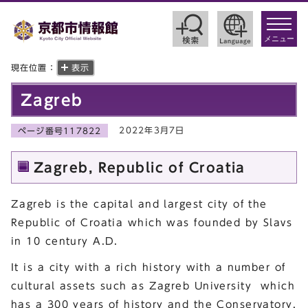
toggle
navigat
メニュー
現在位置：
表示
Zagreb
2022年3月7日
ページ番号117822
Zagreb, Republic of Croatia
Zagreb is the capital and largest city of the
Republic of Croatia which was founded by Slavs
in 10 century A.D.
It is a city with a rich history with a number of
cultural assets such as Zagreb University which
has a 300 years of history and the Conservatory.