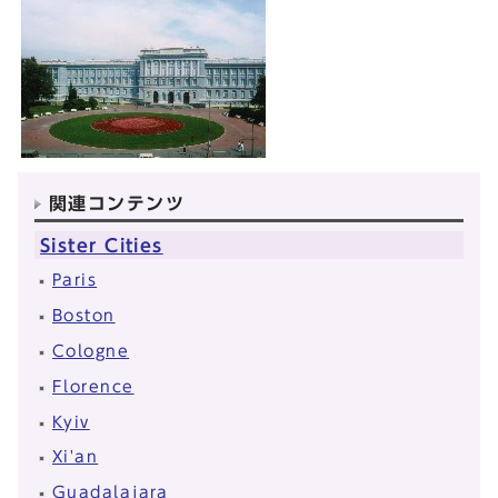
関連コンテンツ
Sister Cities
Paris
Boston
Cologne
Florence
Kyiv
Xi'an
Guadalajara