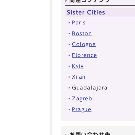
関連コンテンツ
Sister Cities
Paris
Boston
Cologne
Florence
Kyiv
Xi'an
Guadalajara
Zagreb
Prague
お問い合わせ先