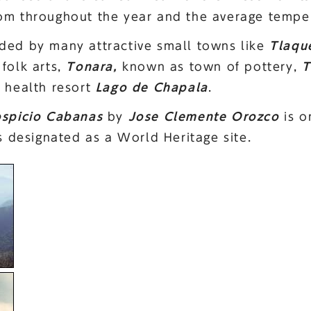
om throughout the year and the average temper
ded by many attractive small towns like
Tlaqu
folk arts,
Tonara,
known as town of pottery,
T
l health resort
Lago de Chapala
.
spicio Cabanas
by
Jose Clemente Orozco
is o
is designated as a World Heritage site.