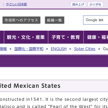
やさしい日本語
読み上げ
ふりがな
市役所へのアクセス
組織一覧
報
観光・文化・産業
子育て・教育
健康・福
情報
国際化・国際平和
ENGLISH
Sister Cities
Gu
ited Mexican States
onstructed in1541. It is the second largest cit
Jalisco and is called “Pearl of the West” for its