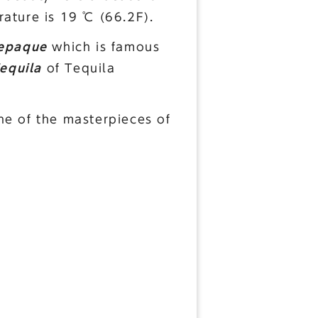
ature is 19 ℃ (66.2F).
epaque
which is famous
equila
of Tequila
ne of the masterpieces of