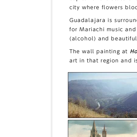
city where flowers blo
Guadalajara is surroun
for Mariachi music and 
(alcohol) and beautifu
The wall painting at
Ho
art in that region and 