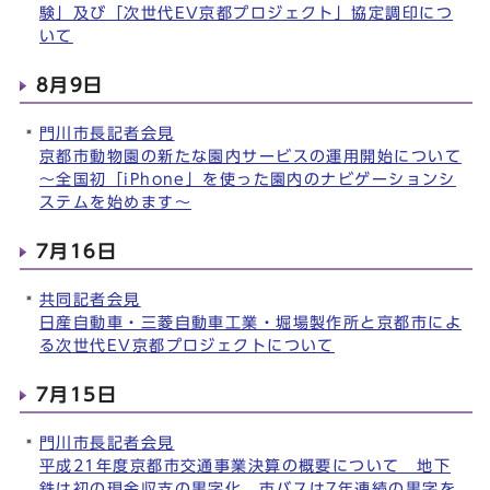
験」及び「次世代EV京都プロジェクト」協定調印につ
いて
8月9日
門川市長記者会見
京都市動物園の新たな園内サービスの運用開始について
～全国初「iPhone」を使った園内のナビゲーションシ
ステムを始めます～
7月16日
共同記者会見
日産自動車・三菱自動車工業・堀場製作所と京都市によ
る次世代EV京都プロジェクトについて
7月15日
門川市長記者会見
平成21年度京都市交通事業決算の概要について 地下
鉄は初の現金収支の黒字化，市バスは7年連続の黒字を