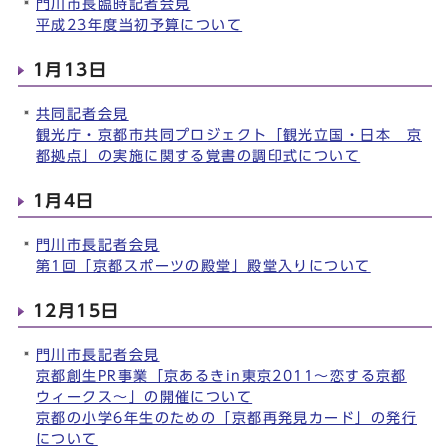
門川市長臨時記者会見
平成23年度当初予算について
1月13日
共同記者会見
観光庁・京都市共同プロジェクト「観光立国・日本 京
都拠点」の実施に関する覚書の調印式について
1月4日
門川市長記者会見
第1回「京都スポーツの殿堂」殿堂入りについて
12月15日
門川市長記者会見
京都創生PR事業「京あるきin東京2011～恋する京都
ウィークス～」の開催について
京都の小学6年生のための「京都再発見カード」の発行
について