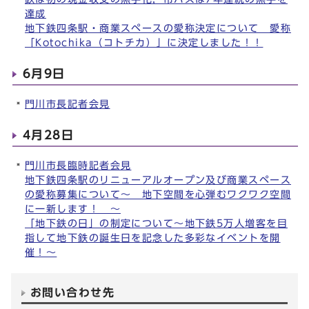
達成
地下鉄四条駅・商業スペースの愛称決定について 愛称
「Kotochika（コトチカ）」に決定しました！！
6月9日
門川市長記者会見
4月28日
門川市長臨時記者会見
地下鉄四条駅のリニューアルオープン及び商業スペース
の愛称募集について～ 地下空間を心弾むワクワク空間
に一新します！ ～
「地下鉄の日」の制定について～地下鉄5万人増客を目
指して地下鉄の誕生日を記念した多彩なイベントを開
催！～
お問い合わせ先