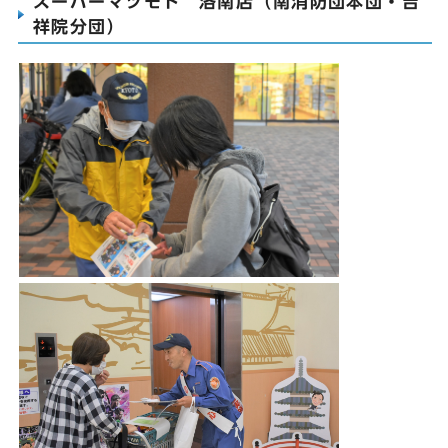
スーパーマツモト 洛南店（南消防団本団・吉
祥院分団）