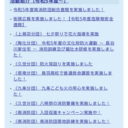
活動紹介【令和5年度～】
令和5年度南消防団総合査閲を実施しました！
街頭広報を実施しました！【令和5年度危険物安全
週間】
《上鳥羽分団》 七夕祭りで花火指導を実施
《陶化分団》 令和5年夏の文化財防火運動 ～ 長谷
川家住宅 ～ 消防訓練及び龍吐水研修を実施しまし
た！
《久世分団》防火見回りを実施しました
《塔南分団》 鳥羽高校で普通救命講習を実施しま
した！
《九条分団》 九条こども火の用心を実施しまし
た！
《久世分団》八朔祭の消防警備を実施しました！
《南消防団》入団促進キャンペーン実施中！
《南消防団》南消防団現地訓練を実施しました！