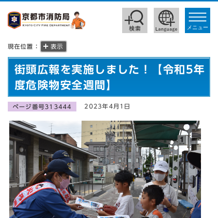
toggle
navigat
メニュー
現在位置：
表示
街頭広報を実施しました！【令和5年
度危険物安全週間】
2023年4月1日
ページ番号313444