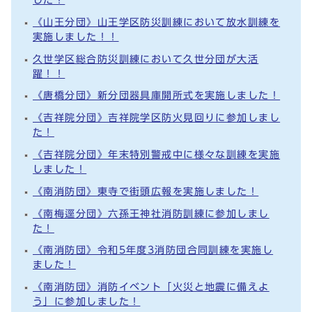
《山王分団》山王学区防災訓練において放水訓練を
実施しました！！
久世学区総合防災訓練において久世分団が大活
躍！！
《唐橋分団》新分団器具庫開所式を実施しました！
《吉祥院分団》吉祥院学区防火見回りに参加しまし
た！
《吉祥院分団》年末特別警戒中に様々な訓練を実施
しました！
《南消防団》東寺で街頭広報を実施しました！
《南梅逕分団》六孫王神社消防訓練に参加しまし
た！
《南消防団》令和5年度3消防団合同訓練を実施し
ました！
《南消防団》消防イベント「火災と地震に備えよ
う」に参加しました！