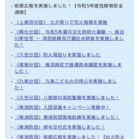
街頭広報を実施しました！【令和5年度危険物安全
週間】
《上鳥羽分団》 七夕祭りで花火指導を実施
《陶化分団》 令和5年夏の文化財防火運動 ～ 長谷
川家住宅 ～ 消防訓練及び龍吐水研修を実施しまし
た！
《久世分団》防火見回りを実施しました
《塔南分団》 鳥羽高校で普通救命講習を実施しま
した！
《九条分団》 九条こども火の用心を実施しまし
た！
《久世分団》八朔祭の消防警備を実施しました！
《南消防団》入団促進キャンペーン実施中！
《南消防団》南消防団現地訓練を実施しました！
《南消防団》辞令交付式を実施しました！
《南消防団》街頭広報を実施しました！【出火防止