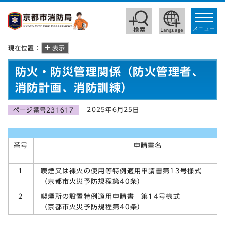
toggle
navigat
メニュー
現在位置：
表示
防火・防災管理関係（防火管理者、
消防計画、消防訓練）
2025年6月25日
ページ番号231617
番号
申請書名
喫煙又は裸火の使用等特例適用申請書第13号様式
1
（京都市火災予防規程第40条）
喫煙所の設置特例適用申請書 第14号様式
2
（京都市火災予防規程第40条）