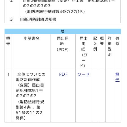
自衛消防組織設置（変更）届出書 別記様式第1号
2
の2の2の3の3
（消防法施行規則第4条の2の15）
3
自衛消防訓練通知書
せ
届出用
届出
番
申請書名
記
概
詳
備
紙
用
号
入
要
細
考
紙
例
説
（PDF）
明
（ワ
ー
ド）
全体についての
1
PDF
ワード
電
消防計画作成
子
（変更）届出書
別記様式第1号
の2の2の2
（消防法施行規
則第4条 、第
51条の11の2
関係）