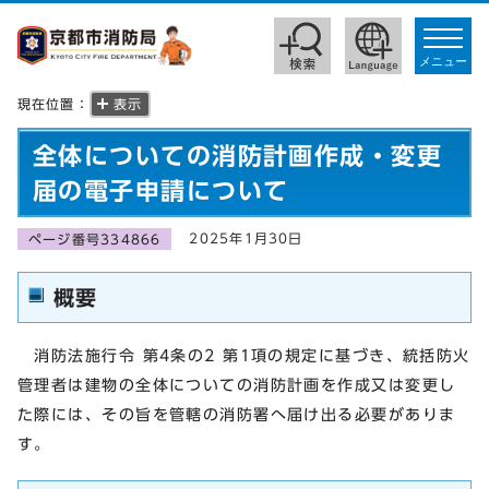
toggle
navigat
メニュー
現在位置：
表示
全体についての消防計画作成・変更
届の電子申請について
2025年1月30日
ページ番号334866
概要
消防法施行令 第4条の2 第1項の規定に基づき、統括防火
管理者は建物の全体についての消防計画を作成又は変更し
た際には、その旨を管轄の消防署へ届け出る必要がありま
す。