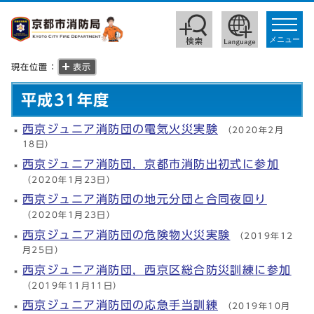
toggle
navigat
メニュー
現在位置：
表示
平成31年度
西京ジュニア消防団の電気火災実験
（2020年2月
18日）
西京ジュニア消防団，京都市消防出初式に参加
（2020年1月23日）
西京ジュニア消防団の地元分団と合同夜回り
（2020年1月23日）
西京ジュニア消防団の危険物火災実験
（2019年12
月25日）
西京ジュニア消防団，西京区総合防災訓練に参加
（2019年11月11日）
西京ジュニア消防団の応急手当訓練
（2019年10月