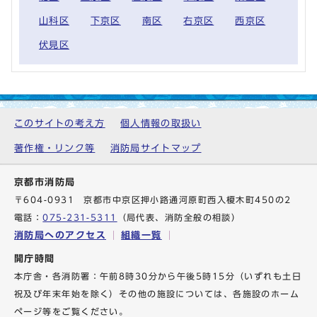
山科区
下京区
南区
右京区
西京区
伏見区
このサイトの考え方
個人情報の取扱い
著作権・リンク等
消防局サイトマップ
京都市消防局
〒604-0931 京都市中京区押小路通河原町西入榎木町450の2
電話：
075-231-5311
（局代表、消防全般の相談）
消防局へのアクセス
組織一覧
開庁時間
本庁舎・各消防署：午前8時30分から午後5時15分（いずれも土日
祝及び年末年始を除く）その他の施設については、各施設のホーム
ページ等をご覧ください。