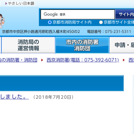
京都市消防局サイト内
京都市サイト全
31 京都市中京区押小路通河原町西入榎木町450の2 電話番号：
075-231-5311
消防局の
市内の消防署
申請・
運営情報
消防団
内の消防署・消防団
西京消防署(電話：075-392-6071)
西
施しました。
（2018年7月20日）