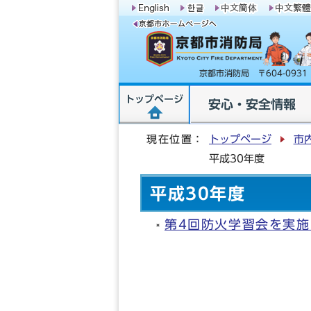
京都市消防局 〒604-09
トップページ
安心・安全情報
現在位置：
トップページ
市
平成30年度
平成30年度
第4回防火学習会を実