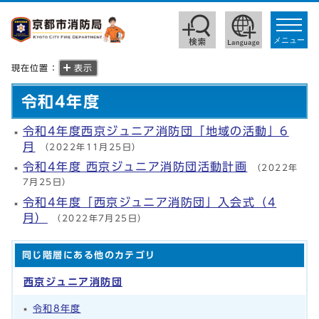
toggle
navigat
メニュー
現在位置：
表示
令和4年度
令和4年度西京ジュニア消防団「地域の活動」6
月
（2022年11月25日）
令和4年度 西京ジュニア消防団活動計画
（2022年
7月25日）
令和4年度「西京ジュニア消防団」入会式（4
月）
（2022年7月25日）
同じ階層にある他のカテゴリ
西京ジュニア消防団
令和8年度