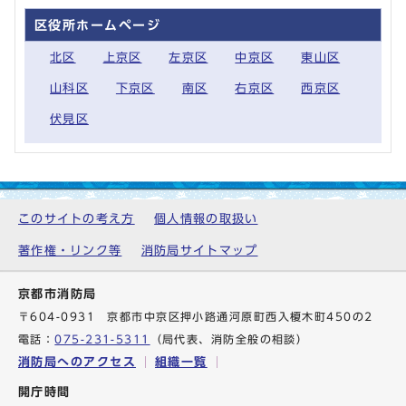
区役所ホームページ
北区
上京区
左京区
中京区
東山区
山科区
下京区
南区
右京区
西京区
伏見区
このサイトの考え方
個人情報の取扱い
著作権・リンク等
消防局サイトマップ
京都市消防局
〒604-0931 京都市中京区押小路通河原町西入榎木町450の2
電話：
075-231-5311
（局代表、消防全般の相談）
消防局へのアクセス
組織一覧
開庁時間