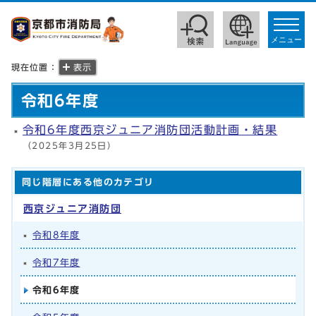
toggle
navigat
メニュー
現在位置：
表示
令和6年度
令和6年度西京ジュニア消防団活動計画・結果
（2025年3月25日）
同じ階層にある他のカテゴリ
西京ジュニア消防団
令和8年度
令和7年度
令和6年度