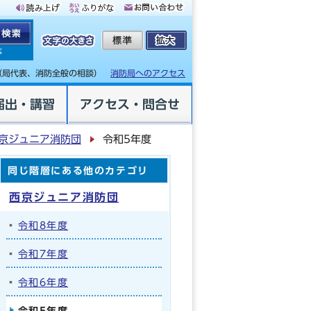
体
（局代表、消防全般の相談）
消防局へのアクセス
届出・講習
アクセス・問合せ
京ジュニア消防団
令和5年度
同じ階層にある他のカテゴリ
西京ジュニア消防団
令和8年度
令和7年度
令和6年度
令和5年度