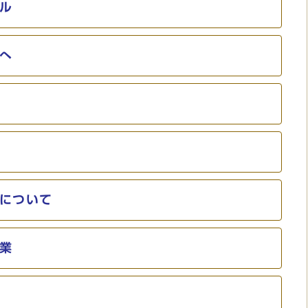
ル
へ
について
業