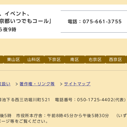
、イベント、
京都いつでもコール」
電話：075-661-3755
ら夜9時
東山区
山科区
下京区
南区
右京区
西京区
取扱い
著作権・リンク等
サイトマップ
通御池下る西三坊堀川町521 電話番号：
050-1725-4402
(代表)
後5時 市役所本庁舎：午前8時45分から午後5時30分 （い
ページ等をご覧ください。