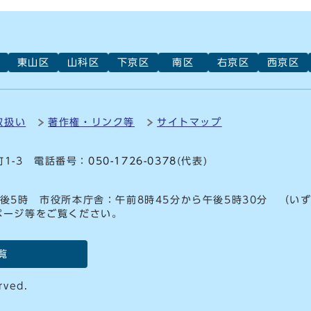
東山区
山科区
下京区
南区
右京区
西京区
取扱い
著作権・リンク等
サイトマップ
町1-3 電話番号：
050-1726-0378
(代表)
後5時 市役所本庁舎：午前8時45分から午後5時30分 （い
ページ等をご覧ください。
覧
rved.