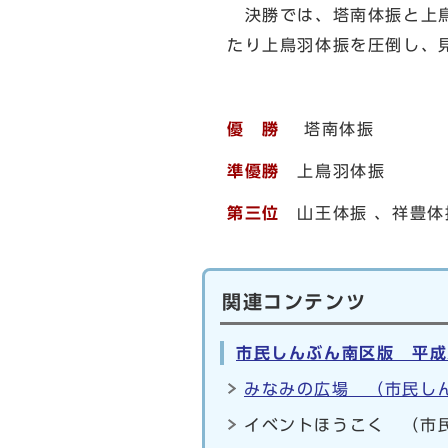
決勝では、塔南体振と上鳥
たり上鳥羽体振を圧倒し、
優 勝
塔南体振
準優勝
上鳥羽体振
第三位
山王体振 、祥豊体
関連コンテンツ
市民しんぶん南区版 平成
みなみの広場 （市民しん
イベントほうこく （市民