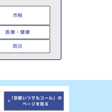
市税
医療・健康
防災
「京都いつでもコール」の
ページを見る