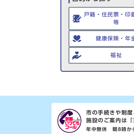
戸籍・住民票・印
等
健康保険・年
福祉
市の手続きや制度
施設のご案内は
「
年中無休 朝8時か