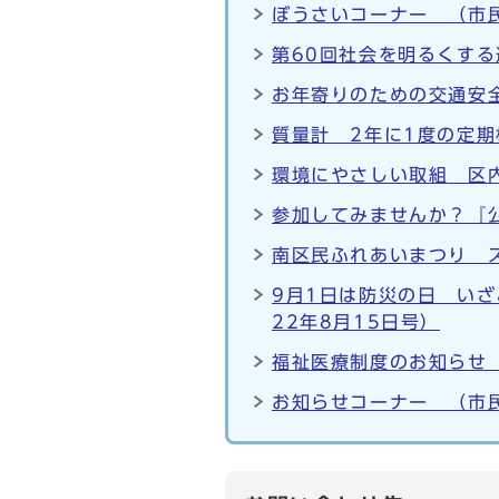
ぼうさいコーナー （市民
第60回社会を明るくする
お年寄りのための交通安
質量計 2年に1度の定期
環境にやさしい取組 区
参加してみませんか？『公
南区民ふれあいまつり 
9月1日は防災の日 い
22年8月15日号）
福祉医療制度のお知らせ 
お知らせコーナー （市民