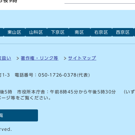
ら夜9時
東山区
山科区
下京区
南区
右京区
西京区
取扱い
著作権・リンク等
サイトマップ
町1-3 電話番号：
050-1726-0378
(代表)
後5時 市役所本庁舎：午前8時45分から午後5時30分 （い
ページ等をご覧ください。
覧
rved.