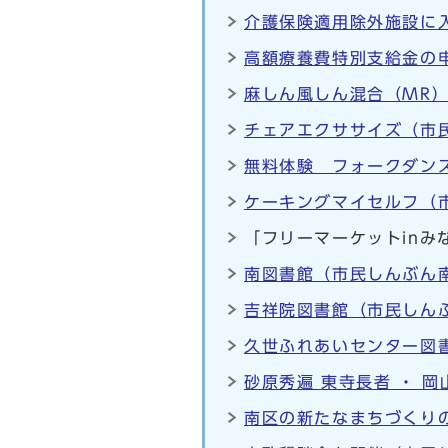
介護保険適用除外施設に入
高額療養費特別支給金の
麻しん風しん混合（MR）
チェアエクササイズ（市民
無料体験 フォークダンス
ケーキングマイセルフ（市
「フリーマーケットinみ
南図書館（市民しんぶん南
吉祥院図書館（市民しんぶ
久世ふれあいセンター図書
砂原秀遍 東寺長者 ・ 
南区の新たなまちづくり