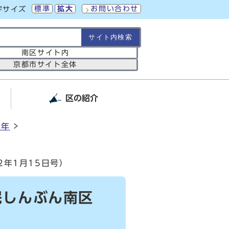
標準
拡大
お問い合わせ
字サイズ
の範囲
南区サイト内
京都市サイト全体
区の紹介
2年
2年1月15日号）
民しんぶん南区