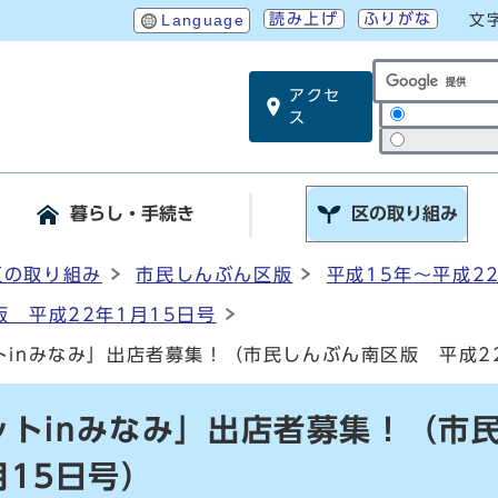
読み上げ
ふりがな
Language
文
アクセ
サイト内検索
ス
暮らし・手続き
区の取り組み
区の取り組み
市民しんぶん区版
平成15年～平成2
 平成22年1月15日号
inみなみ」出店者募集！（市民しんぶん南区版 平成2
ットinみなみ」出店者募集！（市
月15日号）