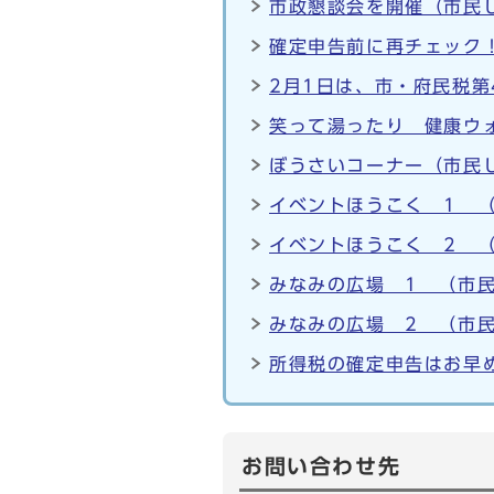
市政懇談会を開催（市民し
確定申告前に再チェック
2月1日は、市・府民税第
笑って湯ったり 健康ウォ
ぼうさいコーナー（市民し
イベントほうこく 1 （
イベントほうこく 2 （
みなみの広場 1 （市民
みなみの広場 2 （市民
所得税の確定申告はお早め
お問い合わせ先