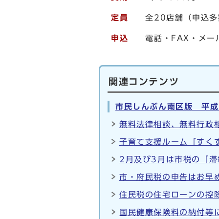
定員
全20店舗（申込多
申込
電話・FAX・メー
関連コンテンツ
市民しんぶん南区版 平成
無料法律相談、無料行政相
子育て支援ルーム「すく
2月及び3月は市税の「滞
市・府民税の申告はお早め
住民税の住宅ローンの控
国民健康保険料の納付等