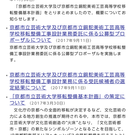
「京都市立芸術大学及び京都市立銅駝美術工芸高等学校移
転整備基本計画」をとりまとめましたので，概要についてお
知らせします。
京都市立芸術大学及び京都市立銅駝美術工芸高等
学校移転整備工事設計業務委託に係る公募型プロ
ポーザルについて
（2017年9月11日）
京都市立芸術大学及び京都市立銅駝美術工芸高等学校移転整
備工事設計業務委託に係る公募型プロポーザルを実施しま
す。
京都市立芸術大学及び京都市立銅駝美術工芸高等
学校移転整備工事設計業務に係る受託候補者の選
定結果について
（2017年9月11日）
「京都市立芸術大学移転整備基本計画」の策定に
ついて
（2017年3月30日）
文化庁の京都への全面的移転が決定するなど，文化芸術の
力による地方創生の推進が期待される中，本市では，京都市
立芸術大学が文化芸術創造の“火床”となり，「文化芸術都
市・京都」の新たなシンボルゾーンとなることを目指して，