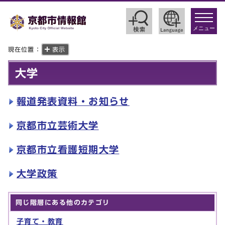
toggle
navigat
メニュー
現在位置：
表示
大学
報道発表資料・お知らせ
京都市立芸術大学
京都市立看護短期大学
大学政策
同じ階層にある他のカテゴリ
子育て・教育