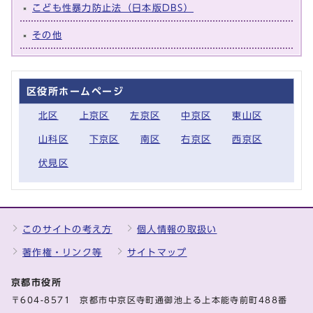
こども性暴力防止法（日本版DBS）
その他
区役所ホームページ
北区
上京区
左京区
中京区
東山区
山科区
下京区
南区
右京区
西京区
伏見区
このサイトの考え方
個人情報の取扱い
著作権・リンク等
サイトマップ
京都市役所
〒604-8571 京都市中京区寺町通御池上る上本能寺前町488番