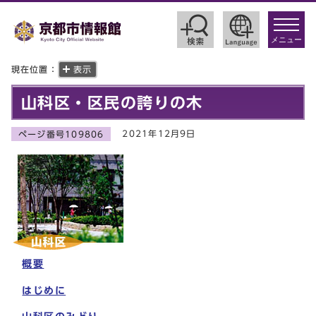
toggle
navigat
メニュー
現在位置：
表示
山科区・区民の誇りの木
2021年12月9日
ページ番号109806
概要
はじめに