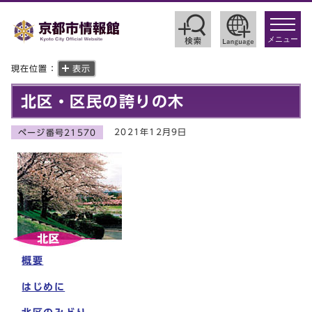
toggle
navigat
メニュー
現在位置：
表示
北区・区民の誇りの木
2021年12月9日
ページ番号21570
概要
はじめに