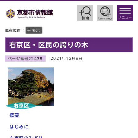
toggle
navigat
メニュー
現在位置：
表示
右京区・区民の誇りの木
2021年12月9日
ページ番号22438
概要
はじめに