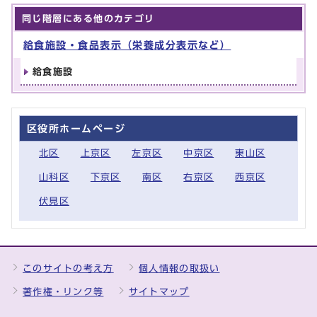
同じ階層にある他のカテゴリ
給食施設・食品表示（栄養成分表示など）
給食施設
区役所ホームページ
北区
上京区
左京区
中京区
東山区
山科区
下京区
南区
右京区
西京区
伏見区
このサイトの考え方
個人情報の取扱い
著作権・リンク等
サイトマップ