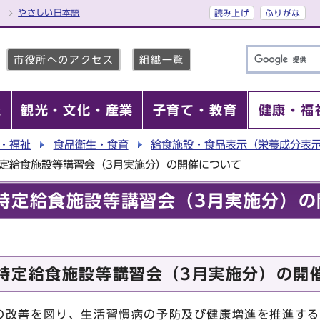
やさしい日本語
読み上げ
ふりがな
市役所へのアクセス
組織一覧
報
観光・文化・産業
子育て・教育
健康・福
・福祉
食品衛生・食育
給食施設・食品表示（栄養成分表
定給食施設等講習会（3月実施分）の開催について
特定給食施設等講習会（3月実施分）の
特定給食施設等講習会（3月実施分）の開
改善を図り、生活習慣病の予防及び健康増進を推進する