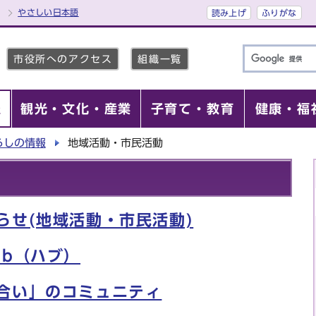
やさしい日本語
読み上げ
ふりがな
市役所へのアクセス
組織一覧
報
観光・文化・産業
子育て・教育
健康・福
らしの情報
地域活動・市民活動
らせ(地域活動・市民活動)
ub（ハブ）
合い」のコミュニティ