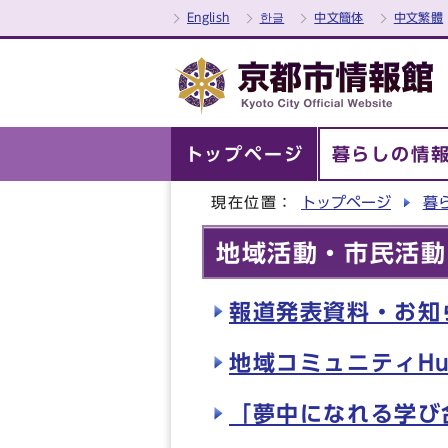
English
한글
中文簡体
中文繁體
トップページ
暮らしの情
現在位置：
トップページ
暮
地域活動・市民活動
報道発表資料・お知
地域コミュニティH
「夢中になれる学び