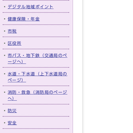
デジタル地域ポイント
健康保険・年金
市税
区役所
市バス・地下鉄（交通局のペ
ージへ）
水道・下水道（上下水道局の
ページ）
消防・救急（消防局のページ
へ）
防災
安全