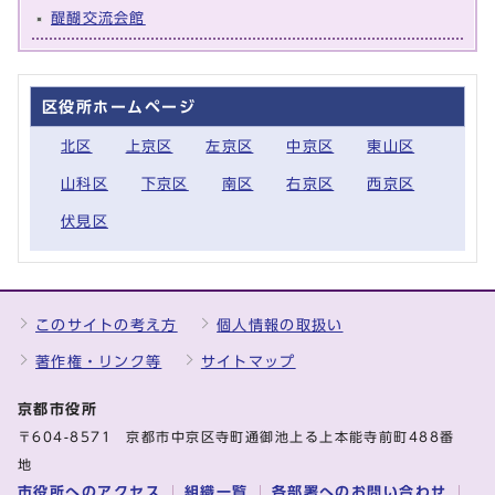
醍醐交流会館
区役所ホームページ
北区
上京区
左京区
中京区
東山区
山科区
下京区
南区
右京区
西京区
伏見区
このサイトの考え方
個人情報の取扱い
著作権・リンク等
サイトマップ
京都市役所
〒604-8571 京都市中京区寺町通御池上る上本能寺前町488番
地
市役所へのアクセス
組織一覧
各部署へのお問い合わせ