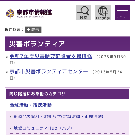
toggle
navigat
メニュー
現在位置：
表示
災害ボランティア
令和7年度災害時要配慮者⽀援研修
（2025年9月30
日）
京都市災害ボランティアセンター
（2013年5月24
日）
同じ階層にある他のカテゴリ
地域活動・市民活動
報道発表資料・お知らせ(地域活動・市民活動)
地域コミュニティHub（ハブ）