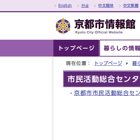
English
한글
中文簡体
中文繁體
トップページ
暮らしの情
現在位置：
トップページ
暮
市民活動総合センタ
京都市市民活動総合セ