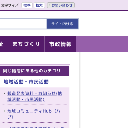
文字サイズ
標準
拡大
お問い合わせ
祉
まちづくり
市政情報
同じ階層にある他のカテゴリ
地域活動・市民活動
報道発表資料・お知らせ(地
域活動・市民活動)
地域コミュニティHub（ハ
ブ）