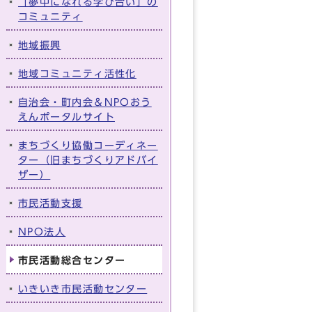
「夢中になれる学び合い」の
コミュニティ
地域振興
地域コミュニティ活性化
自治会・町内会＆NPOおう
えんポータルサイト
まちづくり協働コーディネー
ター（旧まちづくりアドバイ
ザー）
市民活動支援
NPO法人
市民活動総合センター
いきいき市民活動センター