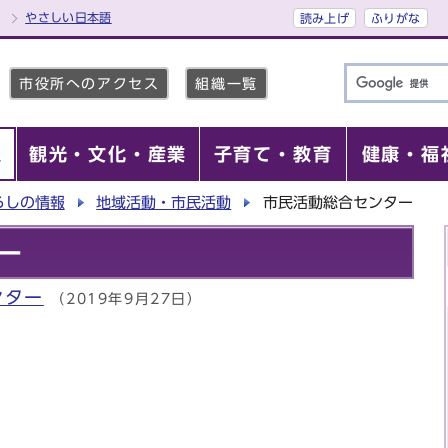
やさしい日本語
読み上げ
ふりがな
市役所へのアクセス
組織一覧
報
観光・文化・産業
子育て・教育
健康・福
らしの情報
地域活動・市民活動
市民活動総合センター
ー
ンター
（2019年9月27日）