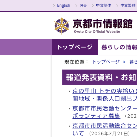
English
한글
中文簡体
中文繁體
トップページ
暮らしの情
現在位置：
トップページ
暮
報道発表資料・お知
京の里山 トチの実拾
間地域・関係人口創出
京都市市民活動センター
ボランティア募集
（20
京都市市民活動総合セ
いて
（2026年7月21日）