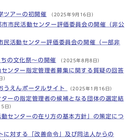
学ツアーの初開催
（2025年9月16日）
都市市民活動センター評価委員会の開催（非公
市市民活動センター評価委員会の開催（一部非
）
都まちの文化祭～の開催
（2025年8月8日）
動センター指定管理者募集に関する質疑の回答
5日）
Oおうえんポータルサイト
（2025年1月16日）
ンターの指定管理者の候補となる団体の選定結
月5日）
活動センターの在り方の基本方針」の策定につ
ットに対する「改善命令」及び同法人からの