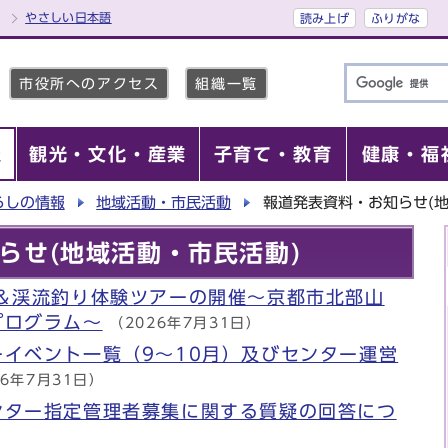
やさしい日本語
読み上げ
ふりがな
市役所へのアクセス
組織一覧
報
観光・文化・産業
子育て・教育
健康・福
らしの情報
地域活動・市民活動
報道発表資料・お知らせ(地
らせ(地域活動・市民活動)
い＆渓流釣り体験ツアーの開催～京都市北部山
プログラム～
（2026年7月31日）
イベント一覧（9～10月）及びセンター運営
26年7月31日）
ンター指定管理者募集に関する質疑の回答につ