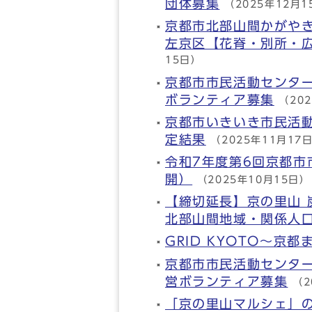
団体募集
（2025年12月1
京都市北部山間かがや
左京区【花脊・別所・
15日）
京都市市民活動センタ
ボランティア募集
（20
京都市いきいき市民活
定結果
（2025年11月17
令和7年度第6回京都
開）
（2025年10月15日）
【締切延長】京の里山
北部山間地域・関係人
GRID KYOTO～京
京都市市民活動センター
営ボランティア募集
（2
「京の里山マルシェ」