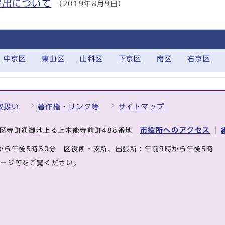
提出について
（2019年8月9日）
中京区
東山区
山科区
下京区
南区
右京区
取扱い
著作権・リンク等
サイトマップ
市役所へのアクセス
中京区寺町通御池上る上本能寺前町488番地
から午後5時30分
区役所・支所、出張所：午前9時から午後5時
ページ等をご覧ください。
.