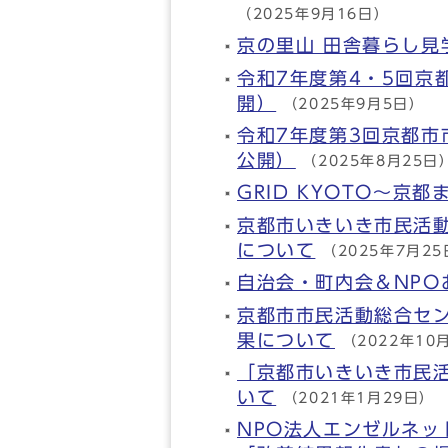
（2025年9月16日）
京の里山 田舎暮らし見
令和7年度第4・5回京
開）
（2025年9月5日）
令和7年度第3回京都
公開）
（2025年8月25日
GRID KYOTO～京
京都市いきいき市民活
について
（2025年7月2
自治会・町内会＆NP
京都市市民活動総合セ
果について
（2022年10
「京都市いきいき市民
いて
（2021年1月29日）
NPO法人エンゼルネ