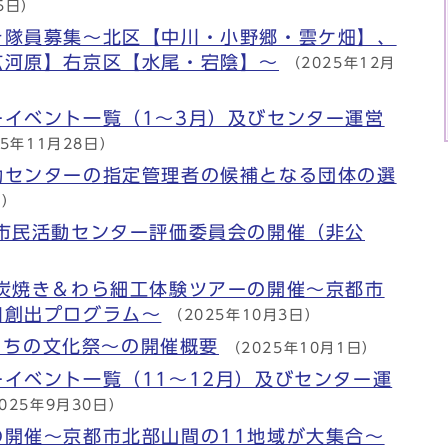
5日）
き隊員募集～北区【中川・小野郷・雲ケ畑】、
広河原】右京区【水尾・宕陰】～
（2025年12月
ーイベント一覧（1～3月）及びセンター運営
25年11月28日）
動センターの指定管理者の候補となる団体の選
日）
市市民活動センター評価委員会の開催（非公
 炭焼き＆わら細工体験ツアーの開催～京都市
口創出プログラム～
（2025年10月3日）
都まちの文化祭～の開催概要
（2025年10月1日）
イベント一覧（11～12月）及びセンター運
025年9月30日）
の開催～京都市北部山間の11地域が大集合～