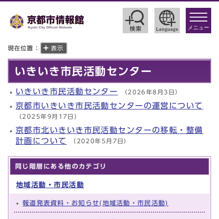
toggle
navigat
メニュー
現在位置：
表示
いきいき市民活動センター
いきいき市民活動センター
（2026年8月3日）
京都市いきいき市民活動センターの運営について
（2025年9月17日）
京都市北いきいき市民活動センターの移転・整備
計画について
（2020年5月7日）
同じ階層にある他のカテゴリ
地域活動・市民活動
報道発表資料・お知らせ(地域活動・市民活動)