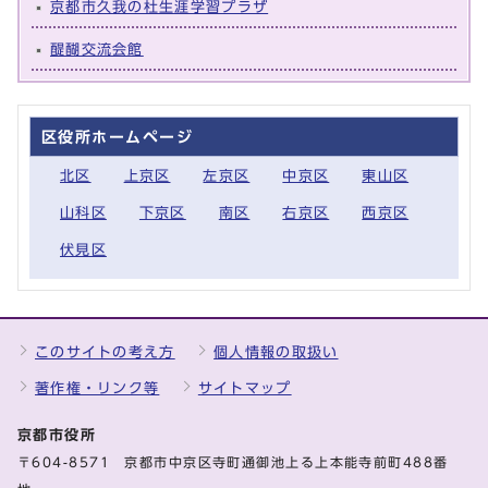
京都市久我の杜生涯学習プラザ
醍醐交流会館
区役所ホームページ
北区
上京区
左京区
中京区
東山区
山科区
下京区
南区
右京区
西京区
伏見区
このサイトの考え方
個人情報の取扱い
著作権・リンク等
サイトマップ
京都市役所
〒604-8571 京都市中京区寺町通御池上る上本能寺前町488番