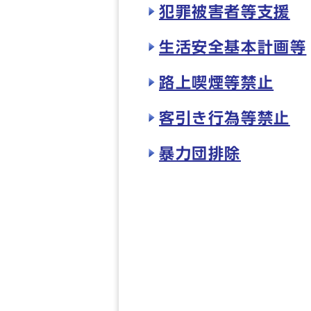
犯罪被害者等支援
生活安全基本計画等
路上喫煙等禁止
客引き行為等禁止
暴力団排除