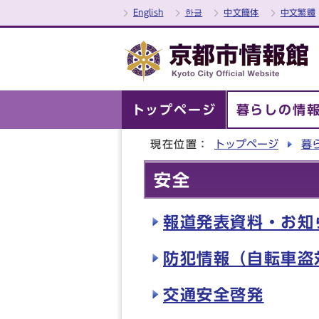
English
한글
中文簡体
中文繁體
トップページ
暮らしの情
現在位置：
トップページ
暮
安全
報道発表資料・お知ら
防犯情報（自転車盗
交通安全啓発