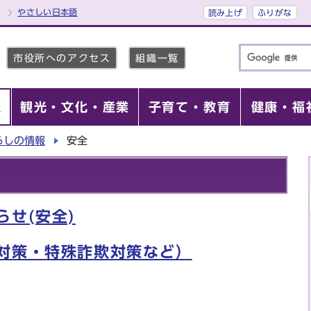
やさしい日本語
読み上げ
ふりがな
市役所へのアクセス
組織一覧
報
観光・文化・産業
子育て・教育
健康・福
らしの情報
安全
せ(安全)
対策・特殊詐欺対策など）