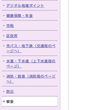
デジタル地域ポイント
健康保険・年金
市税
区役所
市バス・地下鉄（交通局のペ
ージへ）
水道・下水道（上下水道局の
ページ）
消防・救急（消防局のページ
へ）
防災
安全