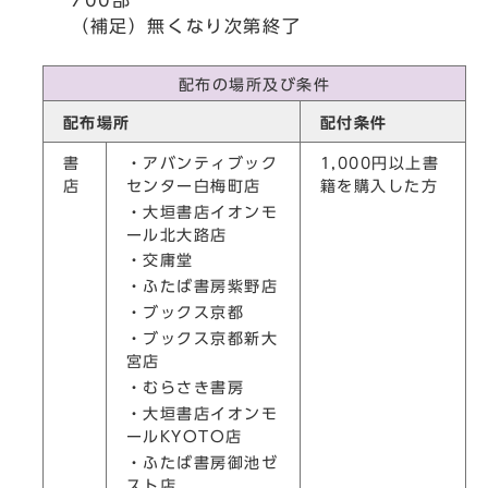
（補足）無くなり次第終了
配布の場所及び条件
配布場所
配付条件
書
・アバンティブック
1,000円以上書
店
センター白梅町店
籍を購入した方
・大垣書店イオンモ
ール北大路店
・交庸堂
・ふたば書房紫野店
・ブックス京都
・ブックス京都新大
宮店
・むらさき書房
・大垣書店イオンモ
ールKYOTO店
・ふたば書房御池ゼ
スト店