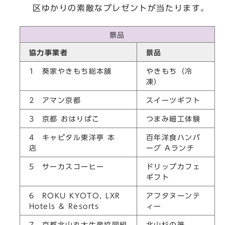
区ゆかりの素敵なプレゼントが当たります。
景品
協力事業者
景品
1 葵家やきもち総本舗
やきもち（冷
凍）
2 アマン京都
スイーツギフト
3 京都 おはりばこ
つまみ細工体験
4 キャピタル東洋亭 本
百年洋食ハンバ
店
ーグ Aランチ
5 サーカスコーヒー
ドリップカフェ
ギフト
6 ROKU KYOTO, LXR
アフタヌーンテ
Hotels & Resorts
ィー
7 京都北山丸太生産協同組
北山杉の箸