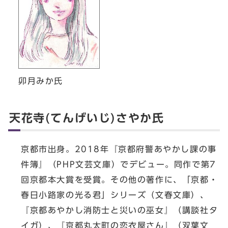
卯月みか氏
天花寺(てんげいじ)さやか氏
京都市出身。2018年『京都府警あやかし課の事
件簿』（PHP文芸文庫）でデビュー。同作で第7
回京都本大賞を受賞。その他の著作に、「京都・
春日小路家の光る君」シリーズ（文春文庫）、
『京都あやかし消防士と災いの巫女』（講談社タ
イガ）、『京都丸太町の恋衣屋さん』（双葉文