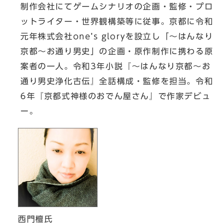
制作会社にてゲームシナリオの企画・監修・プロ
ットライター・世界観構築等に従事。京都に令和
元年株式会社one’s gloryを設立し「～はんなり
京都～お通り男史」の企画・原作制作に携わる原
案者の一人。令和3年小説『～はんなり京都～お
通り男史浄化古伝』全話構成・監修を担当。令和
6年『京都式神様のおでん屋さん』で作家デビュ
ー。
西門檀氏