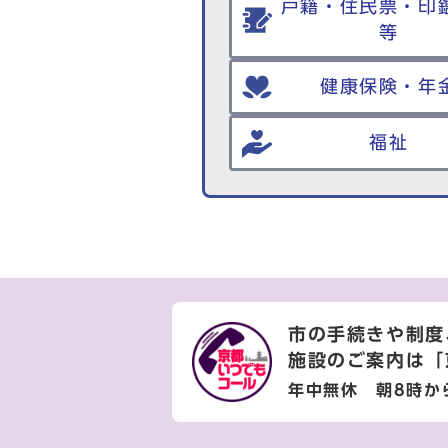
戸籍・住民票・印
等
健康保険・年
福祉
市の手続きや制度
施設のご案内は
「
年中無休 朝8時か