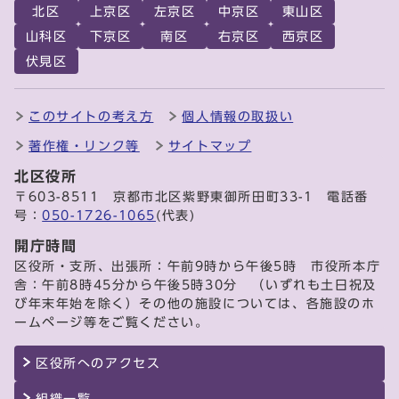
北区
上京区
左京区
中京区
東山区
山科区
下京区
南区
右京区
西京区
伏見区
このサイトの考え方
個人情報の取扱い
著作権・リンク等
サイトマップ
北区役所
〒603-8511 京都市北区紫野東御所田町33-1 電話番
号：
050-1726-1065
(代表)
開庁時間
区役所・支所、出張所：午前9時から午後5時 市役所本庁
舎：午前8時45分から午後5時30分 （いずれも土日祝及
び年末年始を除く）その他の施設については、各施設のホ
ームページ等をご覧ください。
区役所へのアクセス
組織一覧