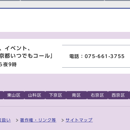
、イベント、
京都いつでもコール」
電話：075-661-3755
ら夜9時
東山区
山科区
下京区
南区
右京区
西京区
取扱い
著作権・リンク等
サイトマップ