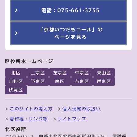
電話：075-661-3755
「京都いつでもコール」の
ページを見る
区役所ホームページ
北区
上京区
左京区
中京区
東山区
山科区
下京区
南区
右京区
西京区
伏見区
このサイトの考え方
個人情報の取扱い
著作権・リンク等
サイトマップ
北区役所
〒603-8511 京都市北区紫野東御所田町33-1 電話番