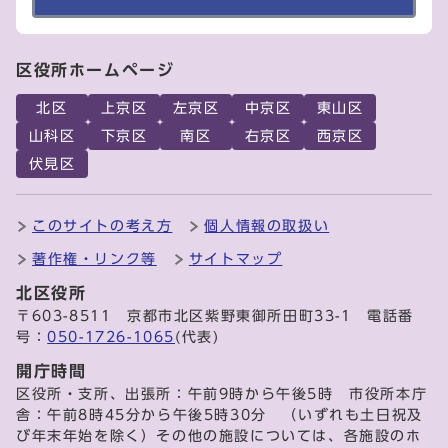
区役所ホームページ
北区
上京区
左京区
中京区
東山区
山科区
下京区
南区
右京区
西京区
伏見区
このサイトの考え方
個人情報の取扱い
著作権・リンク等
サイトマップ
北区役所
〒603-8511 京都市北区紫野東御所田町33-1 電話番
号：
050-1726-1065
(代表)
開庁時間
区役所・支所、出張所：午前9時から午後5時 市役所本庁
舎：午前8時45分から午後5時30分 （いずれも土日祝及
び年末年始を除く）その他の施設については、各施設のホ