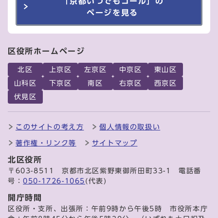
「京都いつでもコール」の
ページを見る
区役所ホームページ
北区
上京区
左京区
中京区
東山区
山科区
下京区
南区
右京区
西京区
伏見区
このサイトの考え方
個人情報の取扱い
著作権・リンク等
サイトマップ
北区役所
〒603-8511 京都市北区紫野東御所田町33-1 電話番
号：
050-1726-1065
(代表)
開庁時間
区役所・支所、出張所：午前9時から午後5時 市役所本庁