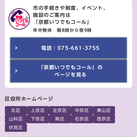
市の手続きや制度、イベント、
施設のご案内は
「京都いつでもコール」
年中無休 朝8時から夜9時
電話：075-661-3755
「京都いつでもコール」の
ページを見る
区役所ホームページ
北区
上京区
左京区
中京区
東山区
山科区
下京区
南区
右京区
西京区
伏見区