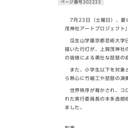
ページ番号302233
7月23日（土曜日）、夏
茂神社アートプロジェクト
瓜生山学園京都芸術大学日
描いた行灯が、上賀茂神社
の皆様による勇壮な琵琶の
また、小学生以下を対象と
ら熱心に竹細工や琵琶の演
世界秩序が脅かされ、コロ
れた実行委員長の本多逸朗
ました。
地域力