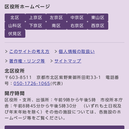
区役所ホームページ
北区
上京区
左京区
中京区
東山区
山科区
下京区
南区
右京区
西京区
伏見区
このサイトの考え方
個人情報の取扱い
著作権・リンク等
サイトマップ
北区役所
〒603-8511 京都市北区紫野東御所田町33-1 電話番
号：
050-1726-1065
(代表)
開庁時間
区役所・支所、出張所：午前9時から午後5時 市役所本庁
舎：午前8時45分から午後5時30分 （いずれも土日祝及
び年末年始を除く）その他の施設については、各施設のホ
ームページ等をご覧ください。