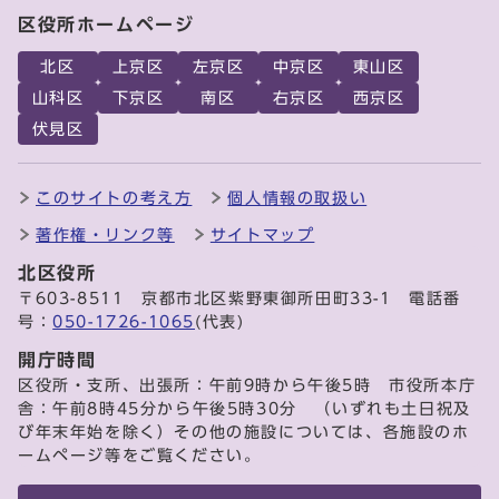
区役所ホームページ
北区
上京区
左京区
中京区
東山区
山科区
下京区
南区
右京区
西京区
伏見区
このサイトの考え方
個人情報の取扱い
著作権・リンク等
サイトマップ
北区役所
〒603-8511 京都市北区紫野東御所田町33-1 電話番
号：
050-1726-1065
(代表)
開庁時間
区役所・支所、出張所：午前9時から午後5時 市役所本庁
舎：午前8時45分から午後5時30分 （いずれも土日祝及
び年末年始を除く）その他の施設については、各施設のホ
ームページ等をご覧ください。