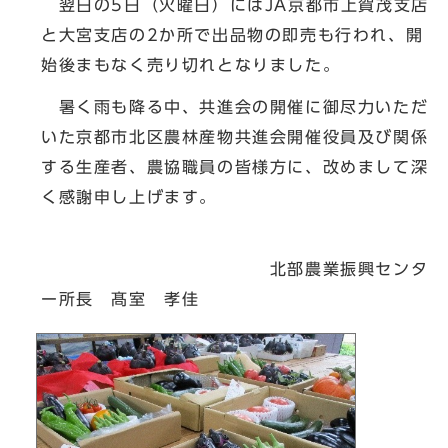
翌日の5日（火曜日）にはJA京都市上賀茂支店
と大宮支店の2か所で出品物の即売も行われ、開
始後まもなく売り切れとなりました。
暑く雨も降る中、共進会の開催に御尽力いただ
いた京都市北区農林産物共進会開催役員及び関係
する生産者、農協職員の皆様方に、改めまして深
く感謝申し上げます。
北部農業振興センタ
ー所長 髙室 孝佳